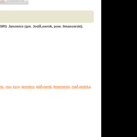
SRG Janowice (gm. JodÅ‚ownik, pow. limanowski).
tz
,
osp
,
ksrg
,
janowice
,
jodÅ‚ownik
,
limanowski
,
maÅ‚opolska
,