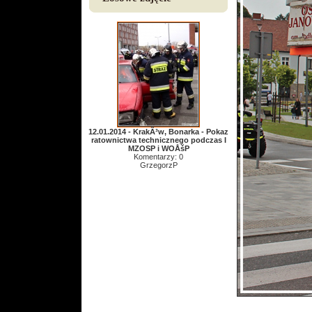
12.01.2014 - KrakÃ³w, Bonarka - Pokaz
ratownictwa technicznego podczas I
MZOSP i WOÅšP
Komentarzy: 0
GrzegorzP