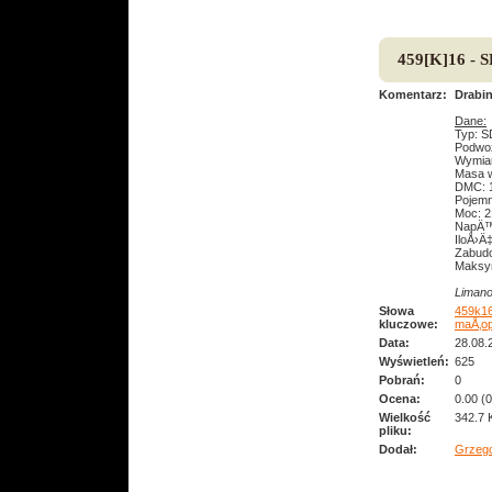
459[K]16 - 
Komentarz:
Drabi
Dane:
Typ: S
Podwoz
Wymia
Masa w
DMC: 1
Pojem
Moc: 2
NapÄ™
IloÅ›Ä
Zabud
Maksy
Limano
Słowa
459k1
kluczowe:
maÅ‚op
Data:
28.08.
Wyświetleń:
625
Pobrań:
0
Ocena:
0.00 (
Wielkość
342.7 
pliku:
Dodał:
Grzeg