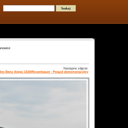
anowice
Następne zdjęcie:
des Benz Atego 1530/Rosenbauer - Pojazd demonstracyjny