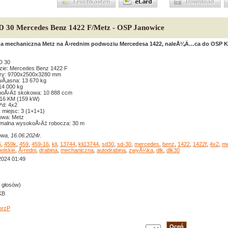
SD 30 Mercedes Benz 1422 F/Metz - OSP Janowice
na mechaniczna Metz na Å›rednim podwoziu Mercedesa 1422, naleÅ¼Ä…ca do OSP K
D 30
ie: Mercedes Benz 1422 F
ry: 9700x2500x3280 mm
Å‚asna: 13 670 kg
4 000 kg
noÅ›Ä‡ skokowa: 10 888 ccm
16 KM (159 kW)
d: 4x2
‡ miejsc: 3 (1+1+1)
owa: Metz
malna wysokoÅ›Ä‡ robocza: 30 m
wa, 16.06.2024r.
6
,
459k
,
459
,
459-16
,
kli
,
13744
,
kli13744
,
sd30
,
sd-30
,
mercedes
,
benz
,
1422
,
1422f
,
4x2
,
me
olskie
,
Å›redni
,
drabina
,
mechaniczna
,
autodrabina
,
zwyÅ¼ka
,
dlk
,
dlk30
2024 01:49
0 głosów)
KB
orzP