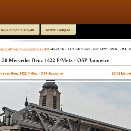
NAJLEPSZE ZDJĘCIA
NOWE ZDJĘCIA
Pożarna
/
Pojazdy specjalistyczne
/
SD
/459[K]16 - SD 30 Mercedes Benz 1422 F/Metz - OSP J
D 30 Mercedes Benz 1422 F/Metz - OSP Janowice
ercedes Benz 1422 F/Metz - OSP Janowice
SD 32 Merce