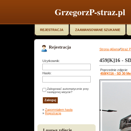
GrzegorzP-straz.pl
REJESTRACJA
ZAAWANSOWANE SZUKANIE
Rejestracja
Strona główna
/
Straż 
459[K]16 - S
Użytkownik:
Poprzednie zdjęcie:
Hasło:
459[K]16 - SD 30 M
Zalogować automatycznie przy
następnej wizycie?
»
Zapomniałem hasła
»
Rejestracja
Losowe zdjęcie