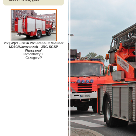
250[W]21 - GBA 2/25 Renault Midliner
M210/Wawrzaszek - JRG SGSP
Warszawa*
Komentarzy: 0
GrzegorzP