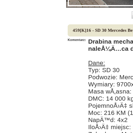
459[K]16 - SD 30 Mercedes Be
Komentarz:
Drabina mecha
naleÅ¼Ä…ca do
Dane:
Typ: SD 30
Podwozie: Mer
Wymiary: 970
Masa wÅ‚asna: 
DMC: 14 000 k
PojemnoÅ›Ä‡ s
Moc: 216 KM (
NapÄ™d: 4x2
IloÅ›Ä‡ miejsc: