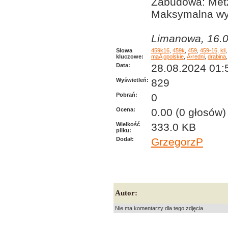
Zabudowa: Met
Maksymalna wy
Limanowa, 16.0
Słowa
459k16
,
459k
,
459
,
459-16
,
kli
kluczowe:
maÅ‚opolskie
,
Å›redni
,
drabina
Data:
28.08.2024 01:
Wyświetleń:
829
Pobrań:
0
Ocena:
0.00 (0 głosów)
Wielkość
333.0 KB
pliku:
Dodał:
GrzegorzP
Autor:
Nie ma komentarzy dla tego zdjęcia