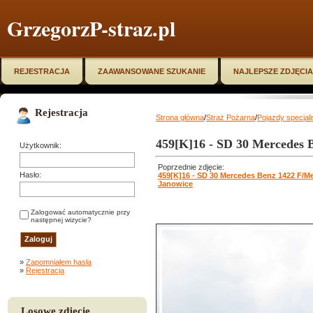
GrzegorzP-straz.pl
REJESTRACJA
ZAAWANSOWANE SZUKANIE
NAJLEPSZE ZDJĘCIA
Rejestracja
Strona główna
/
Straż Pożarna
/
Pojazdy specjal
459[K]16 - SD 30 Mercedes 
Użytkownik:
Poprzednie zdjęcie:
Hasło:
459[K]16 - SD 30 Mercedes Benz 1422 F/M
Janowice
Zalogować automatycznie przy
następnej wizycie?
»
Zapomniałem hasła
»
Rejestracja
Losowe zdjęcie