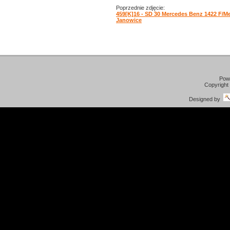
Poprzednie zdjęcie:
459[K]16 - SD 30 Mercedes Benz 1422 F/M
Janowice
Pow
Copyright
Designed by