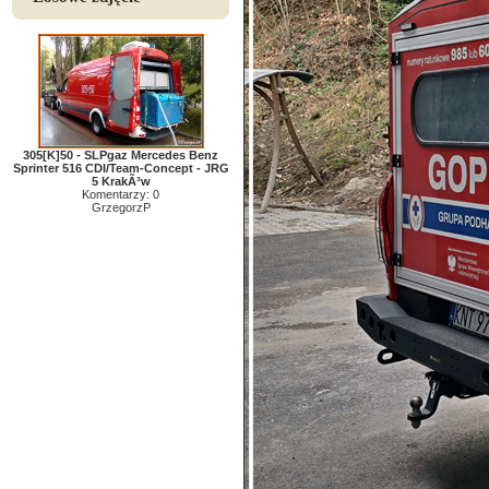
305[K]50 - SLPgaz Mercedes Benz
Sprinter 516 CDI/Team-Concept - JRG
5 KrakÃ³w
Komentarzy: 0
GrzegorzP