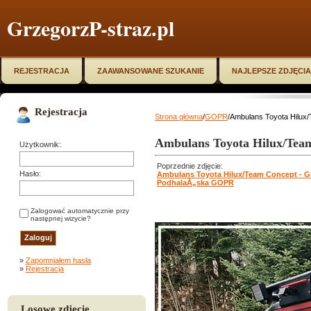
GrzegorzP-straz.pl
REJESTRACJA
ZAAWANSOWANE SZUKANIE
NAJLEPSZE ZDJĘCIA
Rejestracja
Strona główna
/
GOPR
/Ambulans Toyota Hilu
Ambulans Toyota Hilux/Tea
Użytkownik:
Poprzednie zdjęcie:
Hasło:
Ambulans Toyota Hilux/Team Concept - G
PodhalaÅ„ska GOPR
Zalogować automatycznie przy
następnej wizycie?
»
Zapomniałem hasła
»
Rejestracja
Losowe zdjęcie