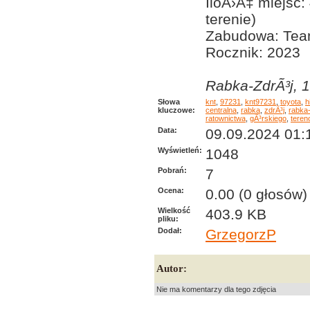
IloÅ›Ä‡ miejsc
terenie)
Zabudowa: Tea
Rocznik: 2023
Rabka-ZdrÃ³j, 1
Słowa
knt
,
97231
,
knt97231
,
toyota
,
h
kluczowe:
centralna
,
rabka
,
zdrÃ³j
,
rabka-
ratownictwa
,
gÃ³rskiego
,
teren
Data:
09.09.2024 01:
Wyświetleń:
1048
Pobrań:
7
Ocena:
0.00 (0 głosów)
Wielkość
403.9 KB
pliku:
Dodał:
GrzegorzP
Autor:
Nie ma komentarzy dla tego zdjęcia