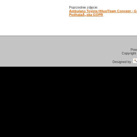
Poprzednie zdjęcie:
Ambulans Toyota Hilux/Team Concept - G
PodhalaÅ„ska GOPR
Pow
Copyright
Designed by