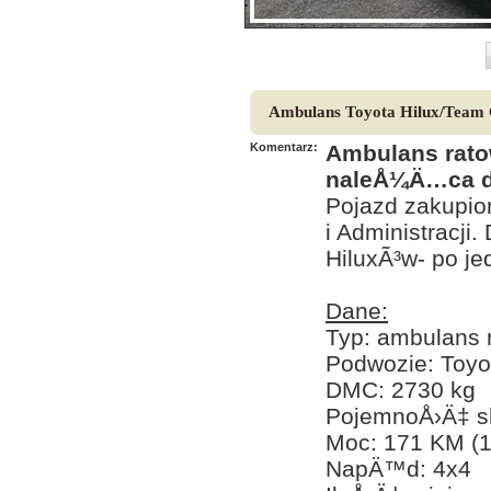
Ambulans Toyota Hilux/Team
Komentarz:
Ambulans rato
naleÅ¼Ä…ca d
Pojazd zakupio
i Administracji
HiluxÃ³w- po j
Dane:
Typ: ambulans 
Podwozie: Toyo
DMC: 2730 kg
PojemnoÅ›Ä‡ sk
Moc: 171 KM (
NapÄ™d: 4x4