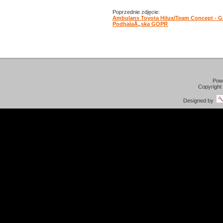
Poprzednie zdjęcie:
Ambulans Toyota Hilux/Team Concept - G
PodhalaÅ„ska GOPR
Pow
Copyright
Designed by