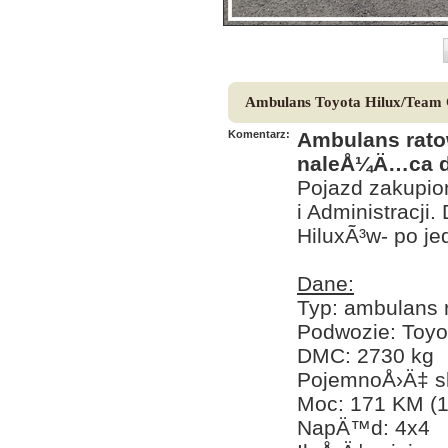
Ambulans Toyota Hilux/Team
Komentarz:
Ambulans rato
naleÅ¼Ä…ca d
Pojazd zakupio
i Administracji
HiluxÃ³w- po j
Dane:
Typ: ambulans 
Podwozie: Toyo
DMC: 2730 kg
PojemnoÅ›Ä‡ sk
Moc: 171 KM (
NapÄ™d: 4x4