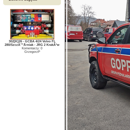
302[K]26 - GCBA 4/24 Volvo FL
280/SzczÄ™Å›niak - JRG 2 KrakÃ³w
Komentarzy: 0
GrzegorzP