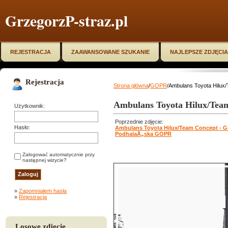
GrzegorzP-straz.pl
REJESTRACJA
ZAAWANSOWANE SZUKANIE
NAJLEPSZE ZDJĘCIA
Rejestracja
Strona główna
/
GOPR
/Ambulans Toyota Hilu
Ambulans Toyota Hilux/Tea
Użytkownik:
Poprzednie zdjęcie:
Hasło:
Ambulans Toyota Hilux/Team Concept - G
PodhalaÅ„ska GOPR
Zalogować automatycznie przy
następnej wizycie?
»
Zapomniałem hasła
»
Rejestracja
Losowe zdjęcie