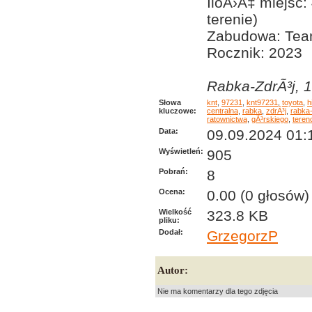
IloÅ›Ä‡ miejsc
terenie)
Zabudowa: Tea
Rocznik: 2023
Rabka-ZdrÃ³j, 1
Słowa
knt
,
97231
,
knt97231
,
toyota
,
h
kluczowe:
centralna
,
rabka
,
zdrÃ³j
,
rabka-
ratownictwa
,
gÃ³rskiego
,
teren
Data:
09.09.2024 01:
Wyświetleń:
905
Pobrań:
8
Ocena:
0.00 (0 głosów)
Wielkość
323.8 KB
pliku:
Dodał:
GrzegorzP
Autor:
Nie ma komentarzy dla tego zdjęcia