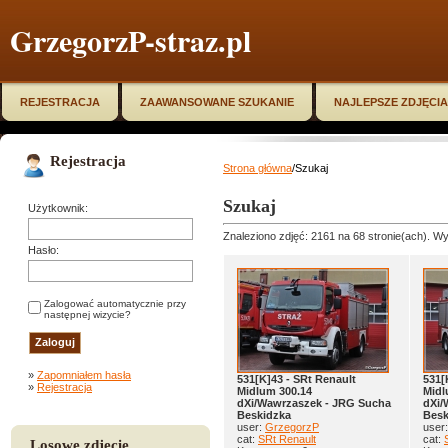
GrzegorzP-straz.pl
REJESTRACJA
ZAAWANSOWANE SZUKANIE
NAJLEPSZE ZDJĘCIA
Rejestracja
Strona główna
/Szukaj
Szukaj
Użytkownik:
Znaleziono zdjęć: 2161 na 68 stronie(ach). Wy
Hasło:
Zalogować automatycznie przy
następnej wizycie?
»
Zapomniałem hasła
531[K]43 - SRt Renault
531[
»
Rejestracja
Midlum 300.14
Midl
dXi/Wawrzaszek - JRG Sucha
dXi/
Beskidzka
Besk
user:
GrzegorzP
user
cat:
SRt Renault
cat:
Losowe zdjęcie