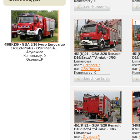
Komentarzy: 0
Kome
498[K]39 - GBA 3/16 Iveco Eurocargo
140E24/Profis - OSP PieniÄ…
Å¼kowice
451[K]21 - GBA 3/28 Renault
451[
Komentarzy: 0
D16/SzczÄ™Å›niak - JRG
D16/
GrzegorzP
Limanowa
Lim
user:
GrzegorzP
user
cat:
GBA Renault
cat:
Komentarzy: 0
Kome
451[K]21 - GBA 3/28 Renault
340[
D16/SzczÄ™Å›niak - JRG
KM 
Limanowa
user
user:
GrzegorzP
cat: