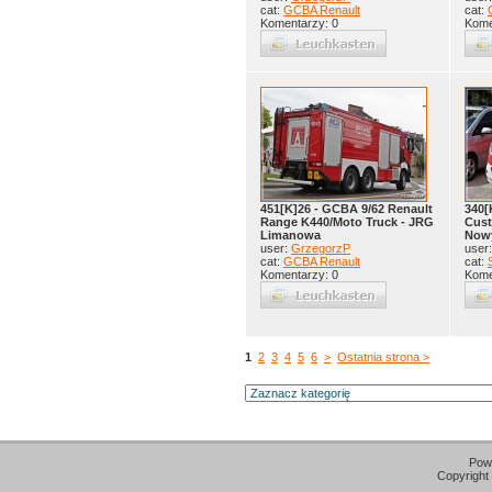
cat:
GCBA Renault
cat:
Komentarzy: 0
Kome
451[K]26 - GCBA 9/62 Renault
340[
Range K440/Moto Truck - JRG
Cust
Limanowa
Now
user:
GrzegorzP
user
cat:
GCBA Renault
cat:
Komentarzy: 0
Kome
1
2
3
4
5
6
>
Ostatnia strona >
Pow
Copyright