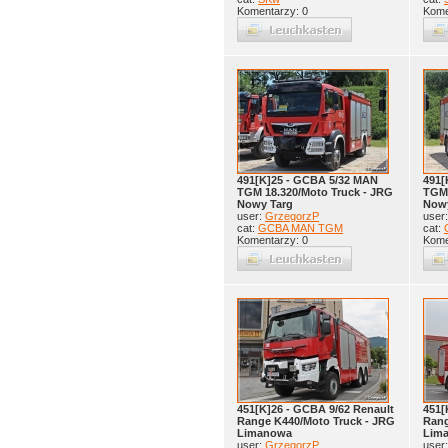
Komentarzy: 0
Kome
491[K]25 - GCBA 5/32 MAN
491[
TGM 18.320/Moto Truck - JRG
TGM 
Nowy Targ
Nowy
user:
GrzegorzP
user
cat:
GCBA MAN TGM
cat:
Komentarzy: 0
Kome
451[K]26 - GCBA 9/62 Renault
451[
Range K440/Moto Truck - JRG
Rang
Limanowa
Lim
user:
GrzegorzP
user