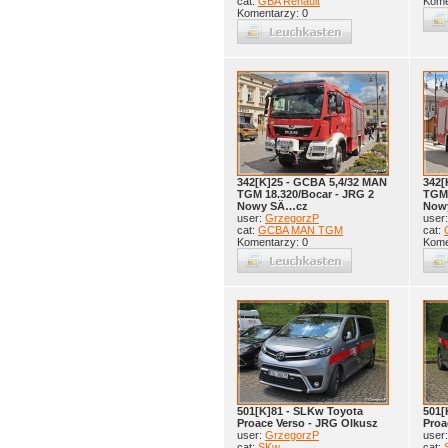
cat:
GBA Renault
Kome
Komentarzy: 0
342[K]25 - GCBA 5,4/32 MAN
342[
TGM 18.320/Bocar - JRG 2
TGM 
Nowy SÄ…cz
Now
user:
GrzegorzP
user
cat:
GCBA MAN TGM
cat:
Komentarzy: 0
Kome
501[K]81 - SLKw Toyota
501[
Proace Verso - JRG Olkusz
Proa
user:
GrzegorzP
user
cat:
SKw
cat: