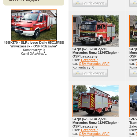
499[K]70 - SLRt Iveco Daily 65C15/ISS
Wawrzaszek - OSP Rdzawka*
547[K]62 - GBA 2,5/16
547[
Komentarzy: 0
Mercedes Benz 1124/Ziegler -
Merc
Kamil DÅ‚uÅ¼eÅ„
OSP Leszczyny
OSP
user:
GrzegorzP
user
cat:
GBA Mercedes AF/F
cat:
Komentarzy: 0
Kome
547[K]62 - GBA 2,5/16
G972
Mercedes Benz 1124/Ziegler -
Tran
OSP Leszczyny
Zak
user:
GrzegorzP
user
cat:
GBA Mercedes AF/F
cat: