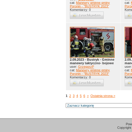
cat:
Manewry gminne gminy
cat:
Poronin - ''BUSTRYK 2023''
Poro
Komentarzy: 0
Kome
2.09.2023 - Bustryk - Gminne
2.09
manewry taktyczno- bojowe
mane
user:
GrzegorzP
user
cat:
Manewry gminne gminy
cat:
Poronin - ''BUSTRYK 2023''
Poro
Komentarzy: 0
Kome
1
2
3
4
5
6
>
Ostatnia strona >
Pow
Copyright