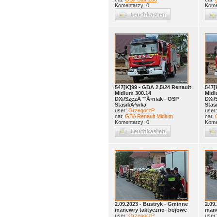
Komentarzy: 0
Kome
547[K]99 - GBA 2,5/24 Renault
547[
Midlum 300.14
Midl
DXi/SzczÄ™Å›niak - OSP
DXi/
StasikÃ³wka
Stas
user:
GrzegorzP
user
cat:
GBA Renault Midlum
cat:
Komentarzy: 0
Kome
2.09.2023 - Bustryk - Gminne
2.09
manewry taktyczno- bojowe
mane
user:
GrzegorzP
user