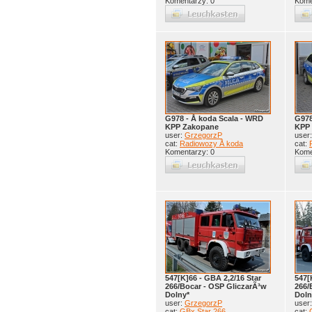
Komentarzy: 0
Kome
G978 - Å koda Scala - WRD
G978
KPP Zakopane
KPP
user:
GrzegorzP
user
cat:
Radiowozy Å koda
cat:
Komentarzy: 0
Kome
547[K]66 - GBA 2,2/16 Star
547[
266/Bocar - OSP GliczarÃ³w
266/
Dolny*
Doln
user:
GrzegorzP
user
cat:
GBx Star 266
cat: