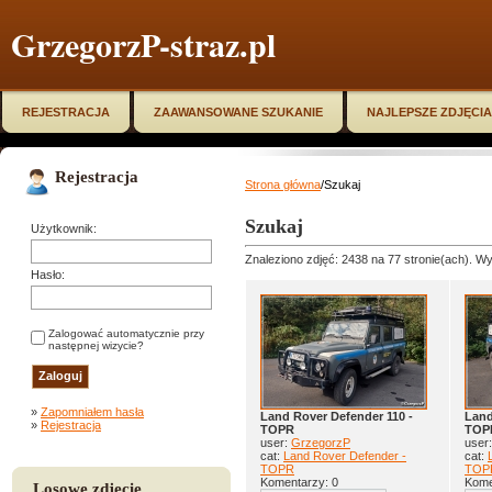
GrzegorzP-straz.pl
REJESTRACJA
ZAAWANSOWANE SZUKANIE
NAJLEPSZE ZDJĘCIA
Rejestracja
Strona główna
/Szukaj
Szukaj
Użytkownik:
Znaleziono zdjęć: 2438 na 77 stronie(ach). Wy
Hasło:
Zalogować automatycznie przy
następnej wizycie?
»
Zapomniałem hasła
Land Rover Defender 110 -
Land
»
Rejestracja
TOPR
TOP
user:
GrzegorzP
user
cat:
Land Rover Defender -
cat:
TOPR
TOP
Komentarzy: 0
Kome
Losowe zdjęcie