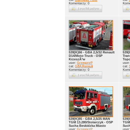
Komentarzy: 0
Kome
539[K]66 - GBA 2,5/32 Renault
539[
D14/Moto-Truck - OSP
Tran
KrzeszÃ³w
Topo
user:
GrzegorzP
user
cat:
GBA Renault
cat:
Komentarzy: 0
Kome
539[K]85 - GBA 2,5/25 MAN
539[
TGM 13.280/Stolarczyk - OSP
TGM 
Sucha Beskidzka Miasto
Such
user:
GrzegorzP
user