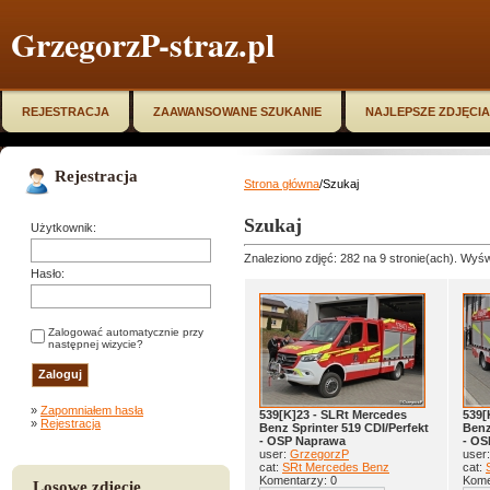
GrzegorzP-straz.pl
REJESTRACJA
ZAAWANSOWANE SZUKANIE
NAJLEPSZE ZDJĘCIA
Rejestracja
Strona główna
/Szukaj
Szukaj
Użytkownik:
Znaleziono zdjęć: 282 na 9 stronie(ach). Wyświ
Hasło:
Zalogować automatycznie przy
następnej wizycie?
»
Zapomniałem hasła
539[K]23 - SLRt Mercedes
539[
»
Rejestracja
Benz Sprinter 519 CDI/Perfekt
Benz
- OSP Naprawa
- OS
user:
GrzegorzP
user
cat:
SRt Mercedes Benz
cat:
Komentarzy: 0
Kome
Losowe zdjęcie