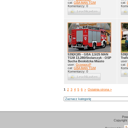
cat:
GBA MAN TGM
cat:
Komentarzy: 0
Kome
539[K]85 - GBA 2,5/25 MAN
539[
TGM 13.280/Stolarczyk - OSP
Traf
Sucha Beskidzka Miasto
user
user:
GrzegorzP
cat:
cat:
GBA MAN TGM
Kome
Komentarzy: 0
1
2
3
4
5
6
>
Ostatnia strona >
Pow
Copyright