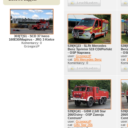
303[T]51 - SCD 37 Iveco
160E30/Magirus - JRG 3 Kielce
Komentarzy: 0
539[K]23 - SLRt Mercedes
539[
GrzegorzP
Benz Sprinter 519 CDI/Perfekt
Benz
- OSP Naprawa
- OS
user:
GrzegorzP
user
cat:
SRt Mercedes Benz
cat:
Komentarzy: 0
Kome
539[K]41 - GBM 2,5/8 Star
539[
266/Osiny - OSP Zawoja
266/
Centrum*
Cent
user:
GrzegorzP
user
cat:
GBx Star 266
cat: