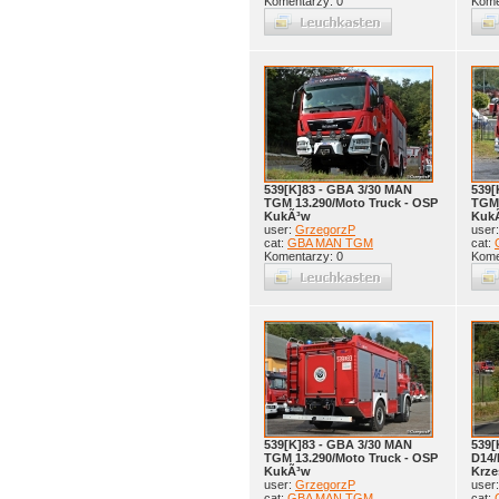
Komentarzy: 0
Kome
539[K]83 - GBA 3/30 MAN
539[
TGM 13.290/Moto Truck - OSP
TGM 
KukÃ³w
Kuk
user:
GrzegorzP
user
cat:
GBA MAN TGM
cat:
Komentarzy: 0
Kome
539[K]83 - GBA 3/30 MAN
539[
TGM 13.290/Moto Truck - OSP
D14/
KukÃ³w
Krz
user:
GrzegorzP
user
cat:
GBA MAN TGM
cat: