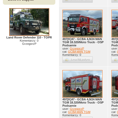
Land Rover Defender 110 - TOPR
497[K]47 - GCBA 4,9/24 MAN
497[
Komentarzy: 0
TGM 18.320/Moto Truck - OSP
TGM 
GrzegorzP
Podsarnie
Pods
user:
GrzegorzP
user
cat:
GCBA MAN TGM
cat:
Komentarzy: 0
Kome
497[K]47 - GCBA 4,9/24 MAN
497[
TGM 18.320/Moto Truck - OSP
TGM 
Podsarnie
Pods
user:
GrzegorzP
user
cat:
GCBA MAN TGM
cat:
Komentarzy: 0
Kome