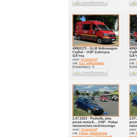
499[K]73 - GLM Volkswagen
499[
Crafter - OSP Zubrzyca
Craf
GÃ³rna
GÃ³
user:
GrzegorzP
user
cat:
GLx Volkswagen
cat:
Komentarzy: 0
Kome
2.07.2023 - Podwilk, plac
2.07
przed remizÄ… OSP - Pokaz
prze
ratownictwa technicznego
rato
user:
GrzegorzP
user
cat:
Pokaz ratownictwa
cat:
technicznego OSP Podwilk
tech