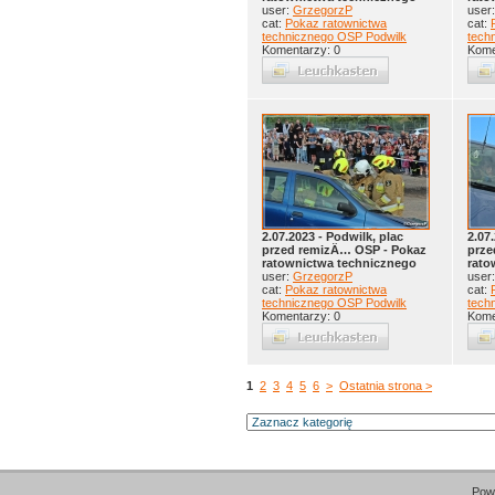
user:
GrzegorzP
user
cat:
Pokaz ratownictwa
cat:
technicznego OSP Podwilk
tech
Komentarzy: 0
Kome
2.07.2023 - Podwilk, plac
2.07
przed remizÄ… OSP - Pokaz
prze
ratownictwa technicznego
rato
user:
GrzegorzP
user
cat:
Pokaz ratownictwa
cat:
technicznego OSP Podwilk
tech
Komentarzy: 0
Kome
1
2
3
4
5
6
>
Ostatnia strona >
Pow