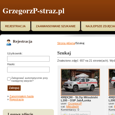
GrzegorzP-straz.pl
REJESTRACJA
ZAAWANSOWANE SZUKANIE
NAJLEPSZE ZDJĘCIA
Rejestracja
Strona główna
/Szukaj
Szukaj
Użytkownik:
Znaleziono zdjęć: 657 na 21 stronie(ach). Wyśw
Hasło:
Zalogować automatycznie przy
następnej wizycie?
»
Zapomniałem hasła
499[K]90 - SLOp Mitsubishi
499[
»
Rejestracja
L200 - OSP JabÅ‚onka
L200
user:
GrzegorzP
user
cat:
Mitsubishi
cat:
Komentarzy: 0
Kome
Losowe zdjęcie