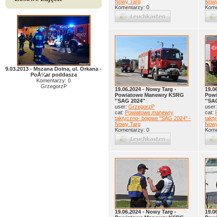
Nowy Targ
Nowy
Komentarzy: 0
Kome
9.03.2013 - Mszana Dolna, ul. Orkana -
PoÅ¼ar poddasza
Komentarzy: 0
GrzegorzP
19.06.2024 - Nowy Targ -
19.0
Powiatowe Manewry KSRG
Pow
''SAG 2024''
''SA
user:
GrzegorzP
user
cat:
Powiatowe manewry
cat:
taktyczno- bojowe ''SAG 2024'' -
takty
Nowy Targ
Nowy
Komentarzy: 0
Kome
19.06.2024 - Nowy Targ -
19.0