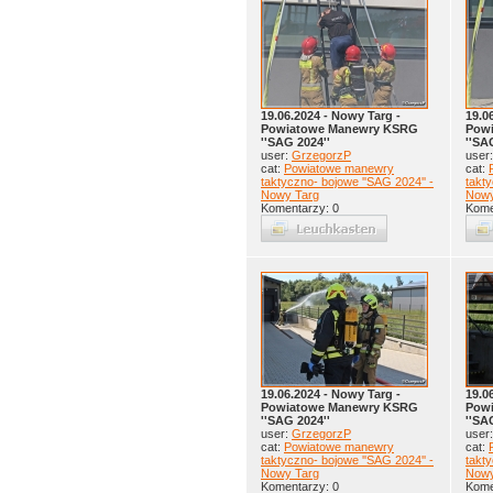
19.06.2024 - Nowy Targ -
19.0
Powiatowe Manewry KSRG
Pow
''SAG 2024''
''SA
user:
GrzegorzP
user
cat:
Powiatowe manewry
cat:
taktyczno- bojowe ''SAG 2024'' -
takty
Nowy Targ
Nowy
Komentarzy: 0
Kome
19.06.2024 - Nowy Targ -
19.0
Powiatowe Manewry KSRG
Pow
''SAG 2024''
''SA
user:
GrzegorzP
user
cat:
Powiatowe manewry
cat:
taktyczno- bojowe ''SAG 2024'' -
takty
Nowy Targ
Nowy
Komentarzy: 0
Kome