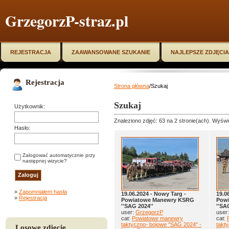
GrzegorzP-straz.pl
REJESTRACJA
ZAAWANSOWANE SZUKANIE
NAJLEPSZE ZDJĘCIA
Rejestracja
Strona główna
/Szukaj
Szukaj
Użytkownik:
Znaleziono zdjęć: 63 na 2 stronie(ach). Wyświe
Hasło:
Zalogować automatycznie przy
następnej wizycie?
»
Zapomniałem hasła
19.06.2024 - Nowy Targ -
19.0
»
Rejestracja
Powiatowe Manewry KSRG
Pow
''SAG 2024''
''SA
user:
GrzegorzP
user
cat:
Powiatowe manewry
cat:
taktyczno- bojowe ''SAG 2024'' -
takty
Losowe zdjęcie