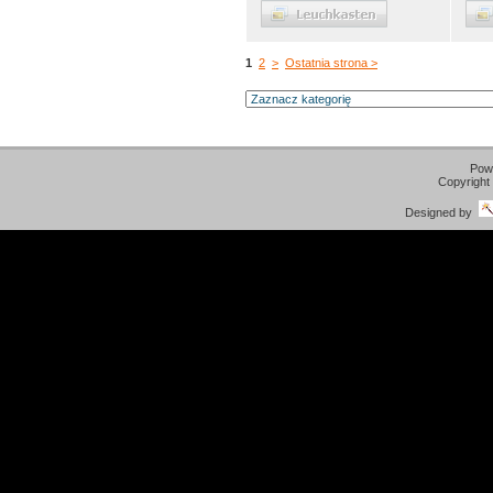
1
2
>
Ostatnia strona >
Pow
Copyright
Designed by