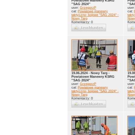
Powiatowe Manewry KSRG
Pow
''SAG 2024''
''SA
user:
GrzegorzP
user
cat:
Powiatowe manewry
cat:
taktyczno- bojowe ''SAG 2024'' -
takty
Nowy Targ
Nowy
Komentarzy: 0
Kome
19.06.2024 - Nowy Targ -
19.0
Powiatowe Manewry KSRG
Pow
''SAG 2024''
''SA
user:
GrzegorzP
user
cat:
Powiatowe manewry
cat:
taktyczno- bojowe ''SAG 2024'' -
takty
Nowy Targ
Nowy
Komentarzy: 0
Kome