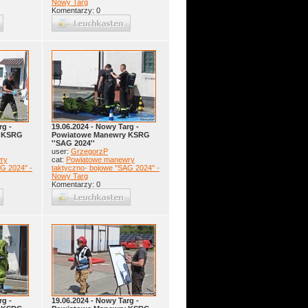
Nowy Targ
Komentarzy: 0
rg -
19.06.2024 - Nowy Targ -
y KSRG
Powiatowe Manewry KSRG
''SAG 2024''
user:
GrzegorzP
ry
cat:
Powiatowe manewry
G 2024'' -
taktyczno- bojowe ''SAG 2024'' -
Nowy Targ
Komentarzy: 0
rg -
19.06.2024 - Nowy Targ -