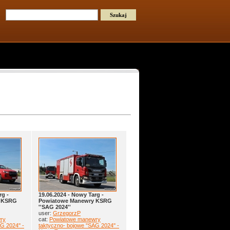
rg -
19.06.2024 - Nowy Targ -
y KSRG
Powiatowe Manewry KSRG
''SAG 2024''
user:
GrzegorzP
ry
cat:
Powiatowe manewry
G 2024'' -
taktyczno- bojowe ''SAG 2024'' -