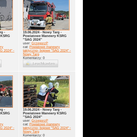
rg -
19.06.2024 - Nowy Targ -
y KSRG
Powiatowe Manewry KSRG
''SAG 2024''
user:
GrzegorzP
ry
cat:
Powiatowe manewry
G 2024'' -
taktyczno- bojowe ''SAG 2024'' -
Nowy Targ
Komentarzy: 0
rg -
19.06.2024 - Nowy Targ -
y KSRG
Powiatowe Manewry KSRG
''SAG 2024''
user:
GrzegorzP
ry
cat:
Powiatowe manewry
G 2024'' -
taktyczno- bojowe ''SAG 2024'' -
Nowy Targ
Komentarzy: 0