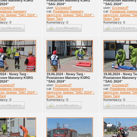
towe Manewry KSRG
Powiatowe Manewry KSRG
Powiatowe Manewr
2024''
''SAG 2024''
''SAG 2024''
rzegorzP
user:
GrzegorzP
user:
GrzegorzP
wiatowe manewry
cat:
Powiatowe manewry
cat:
Powiatowe manew
zno- bojowe ''SAG 2024'' -
taktyczno- bojowe ''SAG 2024'' -
taktyczno- bojowe ''SA
Targ
Nowy Targ
Nowy Targ
arzy: 0
Komentarzy: 0
Komentarzy: 0
2024 - Nowy Targ -
19.06.2024 - Nowy Targ -
19.06.2024 - Nowy Ta
towe Manewry KSRG
Powiatowe Manewry KSRG
Powiatowe Manewr
2024''
''SAG 2024''
''SAG 2024''
rzegorzP
user:
GrzegorzP
user:
GrzegorzP
wiatowe manewry
cat:
Powiatowe manewry
cat:
Powiatowe manew
zno- bojowe ''SAG 2024'' -
taktyczno- bojowe ''SAG 2024'' -
taktyczno- bojowe ''SA
Targ
Nowy Targ
Nowy Targ
arzy: 0
Komentarzy: 0
Komentarzy: 0