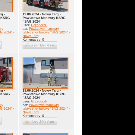
rg -
19.06.2024 - Nowy Targ -
y KSRG
Powiatowe Manewry KSRG
''SAG 2024''
user:
GrzegorzP
ry
cat:
Powiatowe manewry
G 2024'' -
taktyczno- bojowe ''SAG 2024'' -
Nowy Targ
Komentarzy: 0
rg -
19.06.2024 - Nowy Targ -
y KSRG
Powiatowe Manewry KSRG
''SAG 2024''
user:
GrzegorzP
ry
cat:
Powiatowe manewry
G 2024'' -
taktyczno- bojowe ''SAG 2024'' -
Nowy Targ
Komentarzy: 0