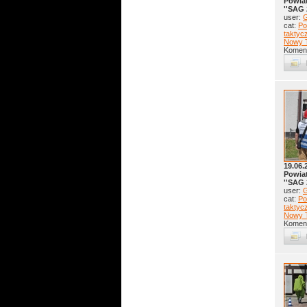
Powia
''SAG 
user:
G
cat:
Po
taktyc
Nowy 
Koment
19.06.
Powia
''SAG 
user:
G
cat:
Po
taktyc
Nowy 
Koment