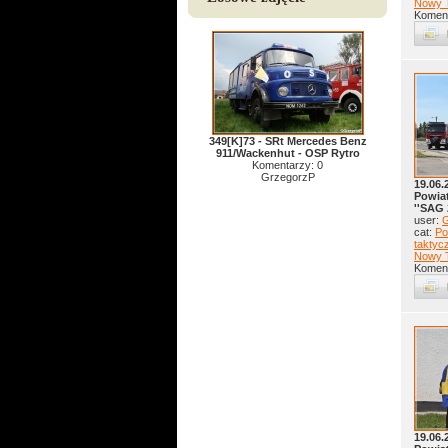
Nowy 
Koment
349[K]73 - SRt Mercedes Benz
911/Wackenhut - OSP Rytro
Komentarzy: 0
GrzegorzP
19.06.
Powia
''SAG 
user:
G
cat:
Po
taktyc
Nowy 
Koment
19.06.