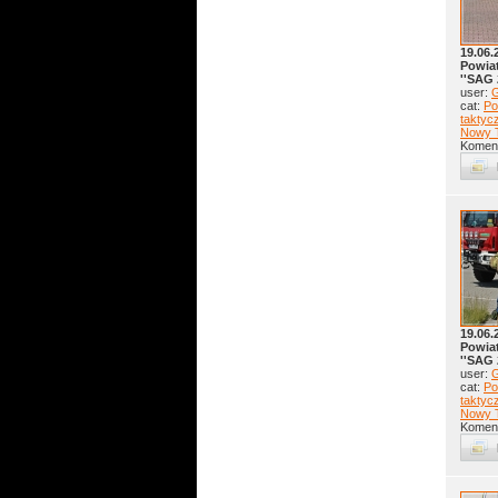
19.06.
Powia
''SAG 
user:
G
cat:
Po
taktyc
Nowy 
Koment
19.06.
Powia
''SAG 
user:
G
cat:
Po
taktyc
Nowy 
Koment