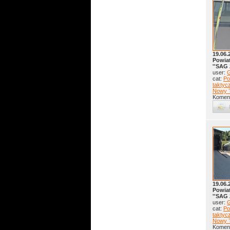
19.06.
Powia
''SAG 
user:
G
cat:
Po
taktyc
Nowy 
Koment
19.06.
Powia
''SAG 
user:
G
cat:
Po
taktyc
Nowy 
Koment