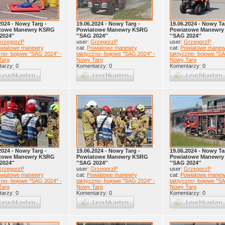
2024 - Nowy Targ -
19.06.2024 - Nowy Targ -
19.06.2024 - Nowy Ta
towe Manewry KSRG
Powiatowe Manewry KSRG
Powiatowe Manewr
2024''
''SAG 2024''
''SAG 2024''
rzegorzP
user:
GrzegorzP
user:
GrzegorzP
wiatowe manewry
cat:
Powiatowe manewry
cat:
Powiatowe manew
zno- bojowe ''SAG 2024'' -
taktyczno- bojowe ''SAG 2024'' -
taktyczno- bojowe ''SA
Targ
Nowy Targ
Nowy Targ
arzy: 0
Komentarzy: 0
Komentarzy: 0
2024 - Nowy Targ -
19.06.2024 - Nowy Targ -
19.06.2024 - Nowy Ta
towe Manewry KSRG
Powiatowe Manewry KSRG
Powiatowe Manewr
2024''
''SAG 2024''
''SAG 2024''
rzegorzP
user:
GrzegorzP
user:
GrzegorzP
wiatowe manewry
cat:
Powiatowe manewry
cat:
Powiatowe manew
zno- bojowe ''SAG 2024'' -
taktyczno- bojowe ''SAG 2024'' -
taktyczno- bojowe ''SA
Targ
Nowy Targ
Nowy Targ
arzy: 0
Komentarzy: 0
Komentarzy: 0