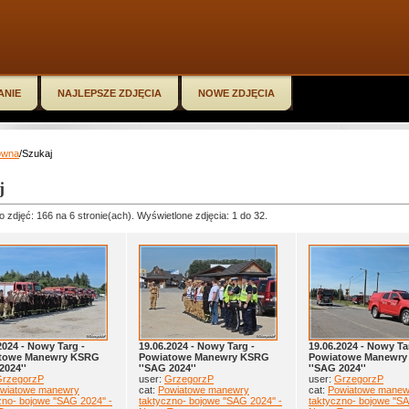
ANIE
NAJLEPSZE ZDJĘCIA
NOWE ZDJĘCIA
ówna
/Szukaj
j
o zdjęć: 166 na 6 stronie(ach). Wyświetlone zdjęcia: 1 do 32.
2024 - Nowy Targ -
19.06.2024 - Nowy Targ -
19.06.2024 - Nowy Ta
towe Manewry KSRG
Powiatowe Manewry KSRG
Powiatowe Manewr
2024''
''SAG 2024''
''SAG 2024''
rzegorzP
user:
GrzegorzP
user:
GrzegorzP
wiatowe manewry
cat:
Powiatowe manewry
cat:
Powiatowe manew
zno- bojowe ''SAG 2024'' -
taktyczno- bojowe ''SAG 2024'' -
taktyczno- bojowe ''SA