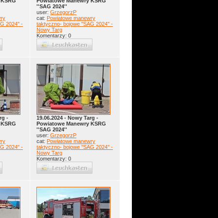
y KSRG
Powiatowe Manewry KSRG
''SAG 2024''
user:
GrzegorzP
ry
cat:
Powiatowe manewry
G 2024'' -
taktyczno- bojowe ''SAG 2024'' -
Nowy Targ
Komentarzy: 0
rg -
19.06.2024 - Nowy Targ -
y KSRG
Powiatowe Manewry KSRG
''SAG 2024''
user:
GrzegorzP
ry
cat:
Powiatowe manewry
G 2024'' -
taktyczno- bojowe ''SAG 2024'' -
Nowy Targ
Komentarzy: 0