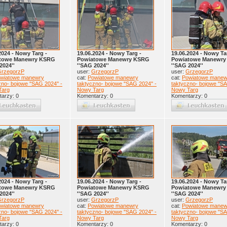
2024 - Nowy Targ -
19.06.2024 - Nowy Targ -
19.06.2024 - Nowy Ta
towe Manewry KSRG
Powiatowe Manewry KSRG
Powiatowe Manewr
2024''
''SAG 2024''
''SAG 2024''
rzegorzP
user:
GrzegorzP
user:
GrzegorzP
wiatowe manewry
cat:
Powiatowe manewry
cat:
Powiatowe manew
zno- bojowe ''SAG 2024'' -
taktyczno- bojowe ''SAG 2024'' -
taktyczno- bojowe ''SA
Targ
Nowy Targ
Nowy Targ
arzy: 0
Komentarzy: 0
Komentarzy: 0
2024 - Nowy Targ -
19.06.2024 - Nowy Targ -
19.06.2024 - Nowy Ta
towe Manewry KSRG
Powiatowe Manewry KSRG
Powiatowe Manewr
2024''
''SAG 2024''
''SAG 2024''
rzegorzP
user:
GrzegorzP
user:
GrzegorzP
wiatowe manewry
cat:
Powiatowe manewry
cat:
Powiatowe manew
zno- bojowe ''SAG 2024'' -
taktyczno- bojowe ''SAG 2024'' -
taktyczno- bojowe ''SA
Targ
Nowy Targ
Nowy Targ
arzy: 0
Komentarzy: 0
Komentarzy: 0