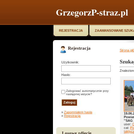
GrzegorzP-straz.pl
REJESTRACJA
ZAAWANSOWANE SZUK
Rejestracja
Strona gł
Szuka
Użytkownik:
Znalezion
Hasło:
Zalogować automatycznie przy
następnej wizycie?
»
Zapomniałem hasła
19.06.
»
Rejestracja
Powia
''SAG 
user:
G
cat:
Po
taktyc
Losowe zdjęcie