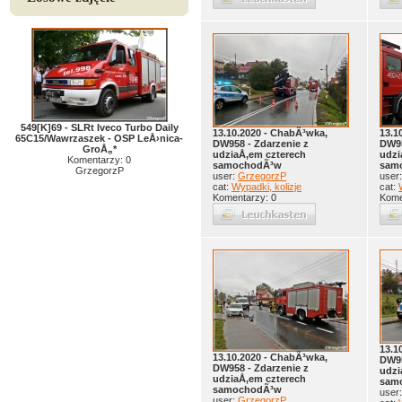
549[K]69 - SLRt Iveco Turbo Daily
13.10.2020 - ChabÃ³wka,
13.1
65C15/Wawrzaszek - OSP LeÅ›nica-
DW958 - Zdarzenie z
DW95
GroÅ„*
udziaÅ‚em czterech
udzi
Komentarzy: 0
samochodÃ³w
sam
GrzegorzP
user:
GrzegorzP
user
cat:
Wypadki, kolizje
cat:
Komentarzy: 0
Kome
13.1
13.10.2020 - ChabÃ³wka,
DW95
DW958 - Zdarzenie z
udzi
udziaÅ‚em czterech
sam
samochodÃ³w
user
user:
GrzegorzP