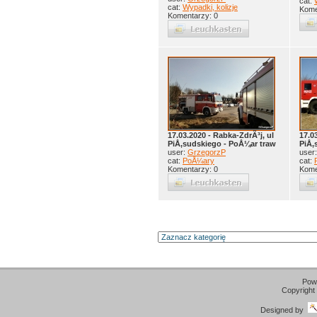
cat:
cat:
Wypadki, kolizje
Kome
Komentarzy: 0
17.03.2020 - Rabka-ZdrÃ³j, ul
17.0
PiÅ‚sudskiego - PoÅ¼ar traw
PiÅ‚
user:
GrzegorzP
user
cat:
PoÅ¼ary
cat:
Komentarzy: 0
Kome
Pow
Copyright
Designed by