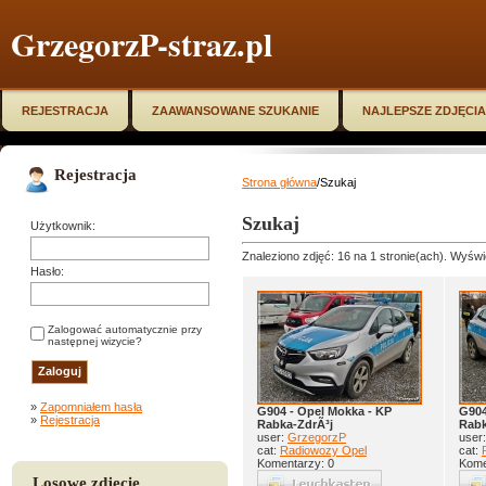
GrzegorzP-straz.pl
REJESTRACJA
ZAAWANSOWANE SZUKANIE
NAJLEPSZE ZDJĘCIA
Rejestracja
Strona główna
/Szukaj
Szukaj
Użytkownik:
Znaleziono zdjęć: 16 na 1 stronie(ach). Wyświe
Hasło:
Zalogować automatycznie przy
następnej wizycie?
»
Zapomniałem hasła
G904 - Opel Mokka - KP
G904
»
Rejestracja
Rabka-ZdrÃ³j
Rabk
user:
GrzegorzP
user
cat:
Radiowozy Opel
cat:
Komentarzy: 0
Kome
Losowe zdjęcie