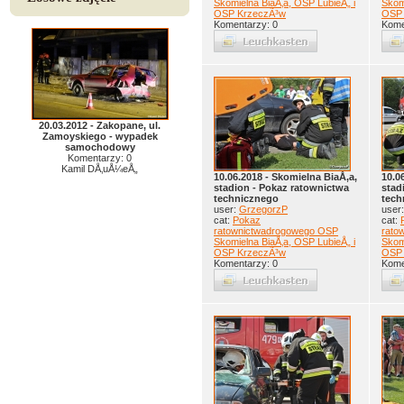
Skomielna BiaÅ‚a, OSP LubieÅ„ i
Skom
OSP KrzeczÃ³w
OSP 
Komentarzy: 0
Kome
20.03.2012 - Zakopane, ul.
Zamoyskiego - wypadek
samochodowy
Komentarzy: 0
Kamil DÅ‚uÅ¼eÅ„
10.06.2018 - Skomielna BiaÅ‚a,
10.0
stadion - Pokaz ratownictwa
stad
technicznego
tech
user:
GrzegorzP
user
cat:
Pokaz
cat:
ratownictwadrogowego OSP
rato
Skomielna BiaÅ‚a, OSP LubieÅ„ i
Skom
OSP KrzeczÃ³w
OSP 
Komentarzy: 0
Kome