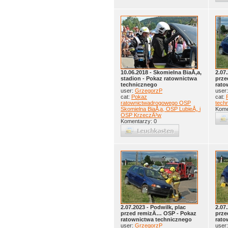
10.06.2018 - Skomielna BiaÅ‚a,
2.07
stadion - Pokaz ratownictwa
prze
technicznego
rato
user:
GrzegorzP
user
cat:
Pokaz
cat:
ratownictwadrogowego OSP
tech
Skomielna BiaÅ‚a, OSP LubieÅ„ i
Kome
OSP KrzeczÃ³w
Komentarzy: 0
2.07.2023 - Podwilk, plac
2.07
przed remizÄ… OSP - Pokaz
prze
ratownictwa technicznego
rato
user:
GrzegorzP
user