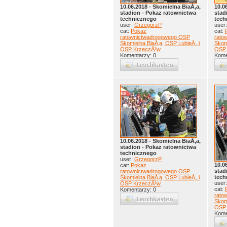
10.06.2018 - Skomielna BiaÅ‚a,
10.0
stadion - Pokaz ratownictwa
stad
technicznego
tech
user:
GrzegorzP
user
cat:
Pokaz
cat:
ratownictwadrogowego OSP
rato
Skomielna BiaÅ‚a, OSP LubieÅ„ i
Skom
OSP KrzeczÃ³w
OSP 
Komentarzy: 0
Kome
10.06.2018 - Skomielna BiaÅ‚a,
stadion - Pokaz ratownictwa
technicznego
user:
GrzegorzP
10.0
cat:
Pokaz
stad
ratownictwadrogowego OSP
tech
Skomielna BiaÅ‚a, OSP LubieÅ„ i
user
OSP KrzeczÃ³w
cat:
Komentarzy: 0
rato
Skom
OSP 
Kome