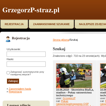
GrzegorzP-straz.pl
REJESTRACJA
ZAAWANSOWANE SZUKANIE
NAJLEPSZE ZDJĘCIA
Rejestracja
Strona główna
/Szukaj
Szukaj
Użytkownik:
Znaleziono zdjęć: 710 na 23 stronie(ach). Wyśw
Hasło:
Zalogować automatycznie przy
następnej wizycie?
»
Zapomniałem hasła
10.06.2018 - Skomielna BiaÅ‚a,
10.0
»
Rejestracja
stadion - Pokaz ratownictwa
stad
technicznego
tech
user:
GrzegorzP
user
cat:
Pokaz
cat:
ratownictwadrogowego OSP
rato
Losowe zdjęcie