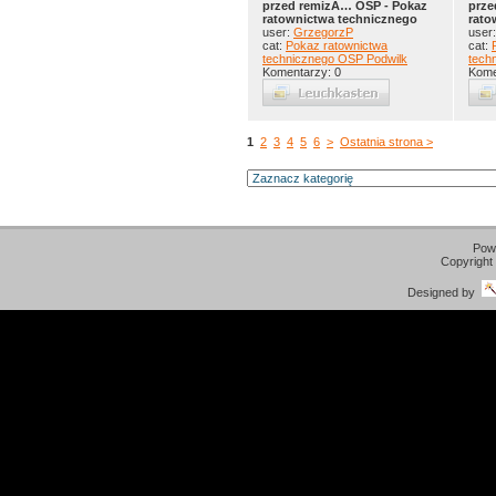
przed remizÄ… OSP - Pokaz
prze
ratownictwa technicznego
rato
user:
GrzegorzP
user
cat:
Pokaz ratownictwa
cat:
technicznego OSP Podwilk
tech
Komentarzy: 0
Kome
1
2
3
4
5
6
>
Ostatnia strona >
Pow
Copyright
Designed by