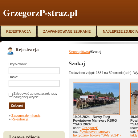
GrzegorzP-straz.pl
REJESTRACJA
ZAAWANSOWANE SZUKANIE
NAJLEPSZE ZDJĘCIA
Rejestracja
Strona główna
/Szukaj
Szukaj
Użytkownik:
Znaleziono zdjęć: 1884 na 59 stronie(ach). Wy
Hasło:
Zalogować automatycznie przy
następnej wizycie?
»
Zapomniałem hasła
19.06.2024 - Nowy Targ -
19.0
»
Rejestracja
Powiatowe Manewry KSRG
Pow
''SAG 2024''
''SA
user:
GrzegorzP
user
cat:
Powiatowe manewry
cat:
taktyczno- bojowe ''SAG 2024'' -
takty
Losowe zdjęcie