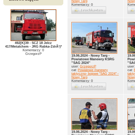
Nowy Targ
Nowy
Komentarzy: 0
Kome
492[K]39 - SCZ 18 Jelcz
417/Metalchem - JRG Rabka-ZdrÃ³j*
Komentarzy: 0
GrzegorzP
19.06.2024 - Nowy Targ -
19.0
Powiatowe Manewry KSRG
Pow
''SAG 2024''
''SA
user:
GrzegorzP
user
cat:
Powiatowe manewry
cat:
taktyczno- bojowe ''SAG 2024'' -
takty
Nowy Targ
Nowy
Komentarzy: 0
Kome
19.06.2024 - Nowy Targ -
19.0