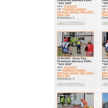
Powiatowe Manewry KSRG
Pow
''SAG 2024''
''SA
user:
GrzegorzP
user
cat:
Powiatowe manewry
cat:
taktyczno- bojowe ''SAG 2024'' -
takty
Nowy Targ
Nowy
Komentarzy: 0
Kome
19.06.2024 - Nowy Targ -
19.0
Powiatowe Manewry KSRG
Pow
''SAG 2024''
''SA
user:
GrzegorzP
user
cat:
Powiatowe manewry
cat:
taktyczno- bojowe ''SAG 2024'' -
takty
Nowy Targ
Nowy
Komentarzy: 0
Kome