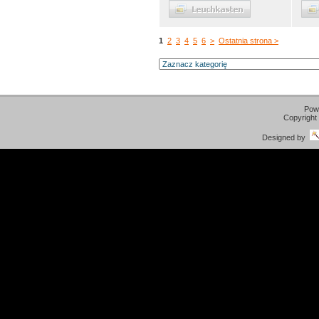
1
2
3
4
5
6
>
Ostatnia strona >
Pow
Copyright
Designed by