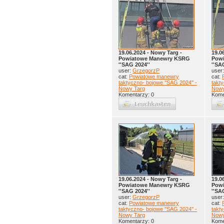
19.06.2024 - Nowy Targ -
19.0
Powiatowe Manewry KSRG
Pow
''SAG 2024''
''SA
user:
GrzegorzP
user
cat:
Powiatowe manewry
cat:
taktyczno- bojowe ''SAG 2024'' -
takty
Nowy Targ
Nowy
Komentarzy: 0
Kome
19.06.2024 - Nowy Targ -
19.0
Powiatowe Manewry KSRG
Pow
''SAG 2024''
''SA
user:
GrzegorzP
user
cat:
Powiatowe manewry
cat:
taktyczno- bojowe ''SAG 2024'' -
takty
Nowy Targ
Nowy
Komentarzy: 0
Kome