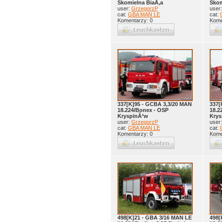
Skomielna BiaÅ‚a
Skom
user:
GrzegorzP
user
cat:
GBA MAN LE
cat:
Komentarzy: 0
Kome
337[K]95 - GCBA 3,3/20 MAN
337[
18.224/Bonex - OSP
18.2
KryspinÃ³w
Krys
user:
GrzegorzP
user
cat:
GBA MAN LE
cat:
Komentarzy: 0
Kome
498[K]21 - GBA 3/16 MAN LE
498[