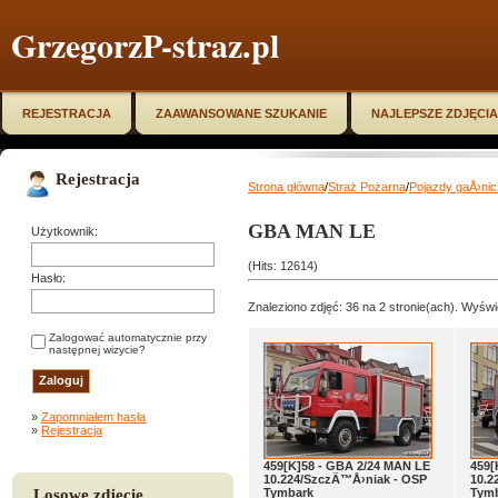
GrzegorzP-straz.pl
REJESTRACJA
ZAAWANSOWANE SZUKANIE
NAJLEPSZE ZDJĘCIA
Rejestracja
Strona główna
/
Straż Pożarna
/
Pojazdy gaÅ›ni
GBA MAN LE
Użytkownik:
(Hits: 12614)
Hasło:
Znaleziono zdjęć: 36 na 2 stronie(ach). Wyświe
Zalogować automatycznie przy
następnej wizycie?
»
Zapomniałem hasła
»
Rejestracja
459[K]58 - GBA 2/24 MAN LE
459[
10.224/SzczÄ™Å›niak - OSP
10.2
Losowe zdjęcie
Tymbark
Tym