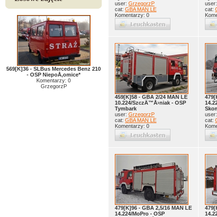
user:
GrzegorzP
user
cat:
GBA MAN LE
cat:
Komentarzy: 0
Kome
569[K]36 - SLBus Mercedes Benz 210
- OSP NiepoÅ‚omice*
Komentarzy: 0
GrzegorzP
459[K]58 - GBA 2/24 MAN LE
479[
10.224/SzczÄ™Å›niak - OSP
14.2
Tymbark
Skom
user:
GrzegorzP
user
cat:
GBA MAN LE
cat:
Komentarzy: 0
Kome
479[K]96 - GBA 2,5/16 MAN LE
479[
14.224/MoPro - OSP
14.2