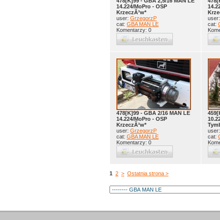
478[K]99 - GBA 2,5/16 MAN LE
478[
14.224/MoPro - OSP
14.2
KrzeczÃ³w*
Krze
user:
GrzegorzP
user
cat:
GBA MAN LE
cat:
Komentarzy: 0
Kome
478[K]99 - GBA 2/16 MAN LE
459[
14.224/MoPro - OSP
10.2
KrzeczÃ³w*
Tym
user:
GrzegorzP
user
cat:
GBA MAN LE
cat:
Komentarzy: 0
Kome
1
2
>
Ostatnia strona >