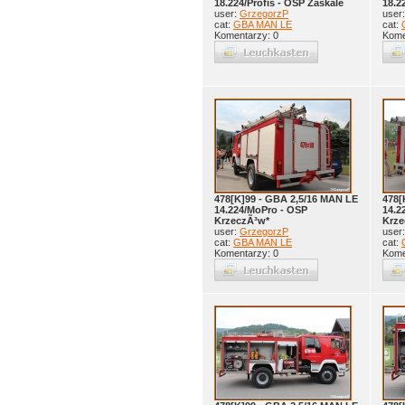
18.224/Profis - OSP Zaskale
18.2
user:
GrzegorzP
user
cat:
GBA MAN LE
cat:
Komentarzy: 0
Kome
478[K]99 - GBA 2,5/16 MAN LE
478[
14.224/MoPro - OSP
14.2
KrzeczÃ³w*
Krze
user:
GrzegorzP
user
cat:
GBA MAN LE
cat:
Komentarzy: 0
Kome