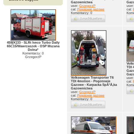
Gazownictwa
Gaz
user:
GrzegorzP
user
cat:
Pogotowie gazowe
cat:
Komentarzy: 0
Kome
459[K]33 - SLRt Iveco Turbo Daily
65C15/Wawrzaszek - OSP Mszana
Dolna*
Komentarzy: 0
GrzegorzP
Volk
TDI 
Gazo
Gaz
Volkswagen Transporter T6
user
TDI 4motion - Pogotowie
cat:
Gazowe - Karpacka SpÃ³Å‚ka
Kome
Gazownictwa
user:
GrzegorzP
cat:
Pogotowie gazowe
Komentarzy: 0