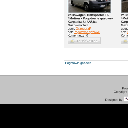
Volkswagen Transporter T5
Volk
4Motion - Pogotowie gazowe-
4Mot
Karpacka SpÃ³Å‚ka
Karp
Gazownictwa
Gaz
user:
GrzegorzP
user
cat:
Pogotowie gazowe
cat:
Komentarzy: 0
Kome
Pow
Copyright
Designed by