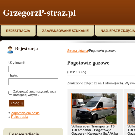
GrzegorzP-straz.pl
REJESTRACJA
ZAAWANSOWANE SZUKANIE
NAJLEPSZE ZDJĘCIA
Rejestracja
Strona główna
/Pogotowie gazowe
Pogotowie gazowe
Użytkownik:
(Hits: 18965)
Hasło:
Znaleziono zdjęć: 11 na 1 stronie(ach). Wyświe
Zalogować automatycznie przy
następnej wizycie?
»
Zapomniałem hasła
»
Rejestracja
Volkswagen Transporter T6
Volk
TDI 4motion - Pogotowie
TDI 
Losowe zdjęcie
Gazowe - Karpacka SpÃ³Å‚ka
Gazo