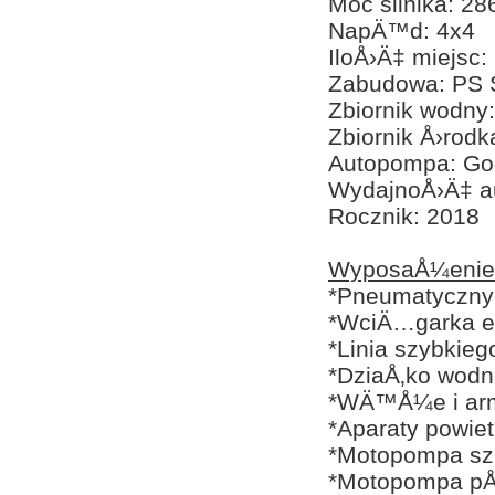
Moc silnika: 2
NapÄ™d: 4x4
IloÅ›Ä‡ miejsc:
Zabudowa: PS 
Zbiornik wodny:
Zbiornik Å›rodk
Autopompa: God
WydajnoÅ›Ä‡ a
Rocznik: 2018
WyposaÅ¼enie
*Pneumatyczny 
*WciÄ…garka e
*Linia szybkieg
*DziaÅ‚ko wodn
*WÄ™Å¼e i arm
*Aparaty powie
*Motopompa s
*Motopompa pÅ