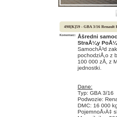
498[K]59 - GBA 3/16 Renaul
Komentarz:
Åšredni samoc
StraÅ¼y PoÅ¼ar
SamochÃ³d zaku
pochodziÅ‚o z
100 000 zÅ‚ z 
jednostki.
Dane:
Typ: GBA 3/16
Podwozie: Ren
DMC: 16 000 k
PojemnoÅ›Ä‡ sk