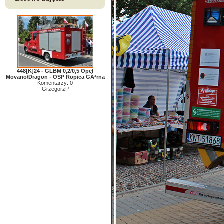
448[K]24 - GLBM 0,2/0,5 Opel
Movano/Dragon - OSP Ropica GÃ³rna
Komentarzy: 0
GrzegorzP