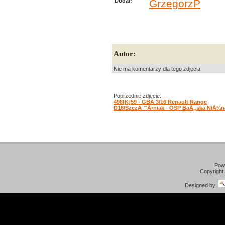
Dodał:
GrzegorzP
Autor:
Nie ma komentarzy dla tego zdjęcia
Poprzednie zdjęcie:
498[K]59 - GBA 3/16 Renault Range
D16/SzczÄ™Å›niak - OSP BaÅ„ska NiÅ¼n
Pow
Copyright
Designed by