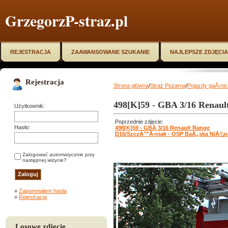
GrzegorzP-straz.pl
REJESTRACJA
ZAAWANSOWANE SZUKANIE
NAJLEPSZE ZDJĘCIA
Rejestracja
Strona główna
/
Straż Pożarna
/
Pojazdy gaÅ›ni
498[K]59 - GBA 3/16 Renau
Użytkownik:
Poprzednie zdjęcie:
Hasło:
498[K]59 - GBA 3/16 Renault Range
D16/SzczÄ™Å›niak - OSP BaÅ„ska NiÅ¼n
Zalogować automatycznie przy
następnej wizycie?
»
Zapomniałem hasła
»
Rejestracja
Losowe zdjęcie