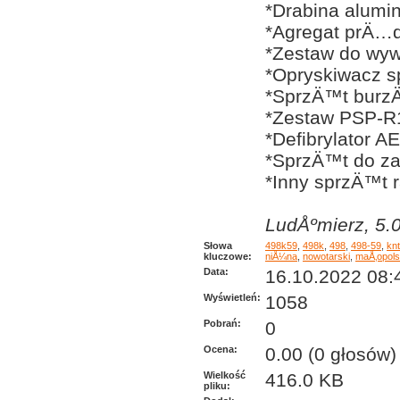
*Drabina alum
*Agregat prÄ…
*Zestaw do wy
*Opryskiwacz sp
*SprzÄ™t bur
*Zestaw PSP-R
*Defibrylator A
*SprzÄ™t do za
*Inny sprzÄ™t 
LudÅºmierz, 5.0
Słowa
498k59
,
498k
,
498
,
498-59
,
knt
kluczowe:
niÅ¼na
,
nowotarski
,
maÅ‚opol
Data:
16.10.2022 08:
Wyświetleń:
1058
Pobrań:
0
Ocena:
0.00 (0 głosów)
Wielkość
416.0 KB
pliku: