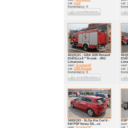
cat:
Ford
cat:
Komentarzy: 0
Kome
451[K]21 - GBA 3/28 Renault
451[
D16/SzczÄ™Å›niak - JRG
D16/
Limanowa
Lim
user:
GrzegorzP
user
cat:
GBA Renault
cat:
Komentarzy: 0
Kome
340[K]93 - SLOp Kia Cee'd -
OSP 
KM PSP Nowy SÄ…cz
user
user:
GrzegorzP
cat: