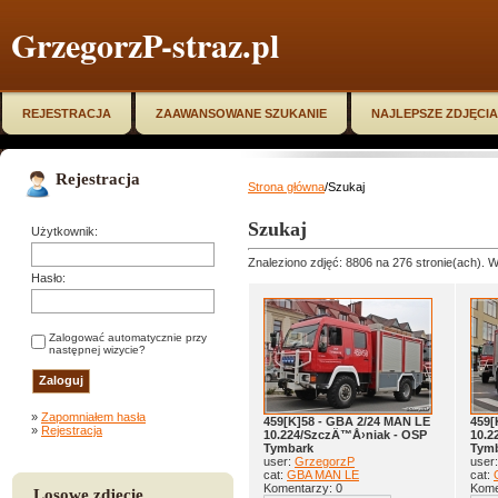
GrzegorzP-straz.pl
REJESTRACJA
ZAAWANSOWANE SZUKANIE
NAJLEPSZE ZDJĘCIA
Rejestracja
Strona główna
/Szukaj
Szukaj
Użytkownik:
Znaleziono zdjęć: 8806 na 276 stronie(ach). W
Hasło:
Zalogować automatycznie przy
następnej wizycie?
»
Zapomniałem hasła
459[K]58 - GBA 2/24 MAN LE
459[
»
Rejestracja
10.224/SzczÄ™Å›niak - OSP
10.2
Tymbark
Tym
user:
GrzegorzP
user
cat:
GBA MAN LE
cat:
Komentarzy: 0
Kome
Losowe zdjęcie