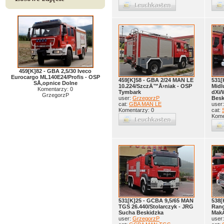
459[K]82 - GBA 2,5/30 Iveco
Eurocargo ML140E24/Profis - OSP
459[K]58 - GBA 2/24 MAN LE
531[
SÅ‚opnice Dolne
10.224/SzczÄ™Å›niak - OSP
Midl
Komentarzy: 0
Tymbark
dXi/
GrzegorzP
user:
GrzegorzP
Besk
cat:
GBA MAN LE
user
Komentarzy: 0
cat:
Kome
531[K]25 - GCBA 9,5/65 MAN
538[
TGS 26.440/Stolarczyk - JRG
Rang
Sucha Beskidzka
MakÃ
user:
GrzegorzP
user