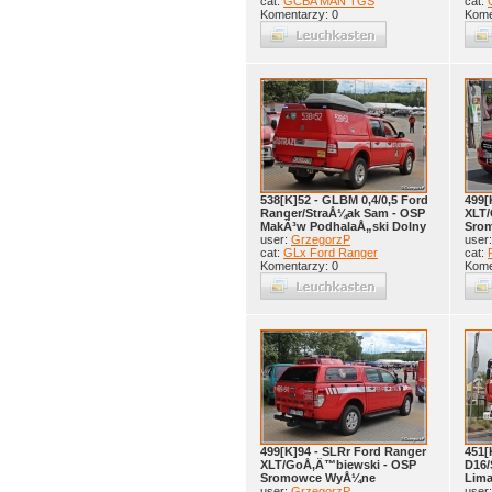
cat:
GCBA MAN TGS
cat:
Komentarzy: 0
Kome
538[K]52 - GLBM 0,4/0,5 Ford
499[
Ranger/StraÅ¼ak Sam - OSP
XLT/
MakÃ³w PodhalaÅ„ski Dolny
Sro
user:
GrzegorzP
user
cat:
GLx Ford Ranger
cat:
Komentarzy: 0
Kome
499[K]94 - SLRr Ford Ranger
451[
XLT/GoÅ‚Ä™biewski - OSP
D16/
Sromowce WyÅ¼ne
Lim
user:
GrzegorzP
user