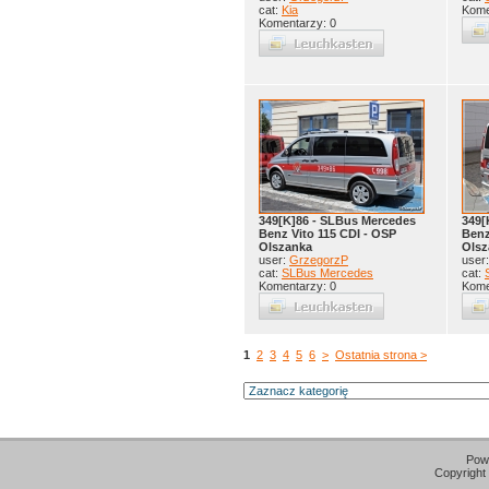
cat:
Kia
Kome
Komentarzy: 0
349[K]86 - SLBus Mercedes
349[
Benz Vito 115 CDI - OSP
Benz
Olszanka
Olsz
user:
GrzegorzP
user
cat:
SLBus Mercedes
cat:
Komentarzy: 0
Kome
1
2
3
4
5
6
>
Ostatnia strona >
Pow
Copyright