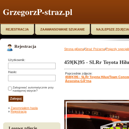
GrzegorzP-straz.pl
REJESTRACJA
ZAAWANSOWANE SZUKANIE
NAJLEPSZE ZDJĘCIA
Rejestracja
Strona główna
/
Straż Pożarna
/
Pojazdy specjal
Użytkownik:
459[K]95 - SLRr Toyota Hil
Hasło:
Poprzednie zdjęcie:
459[K]95 - SLRr Toyota Hilux/Team Conce
Åososina GÃ³rna
Zalogować automatycznie przy
następnej wizycie?
»
Zapomniałem hasła
»
Rejestracja
Losowe zdjęcie