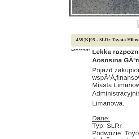
459[K]95 - SLRr Toyota Hilux
Komentarz:
Lekka rozpozn
Åososina GÃ³r
Pojazd zakupio
wspÃ³Å‚finanso
Miasta Limanow
Administracyjni
Limanowa.
Dane:
Typ: SLRr
Podwozie: Toyo