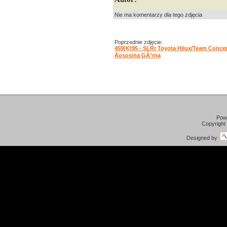
Nie ma komentarzy dla tego zdjęcia
Poprzednie zdjęcie:
459[K]95 - SLRr Toyota Hilux/Team Conce
Åososina GÃ³rna
Pow
Copyright
Designed by