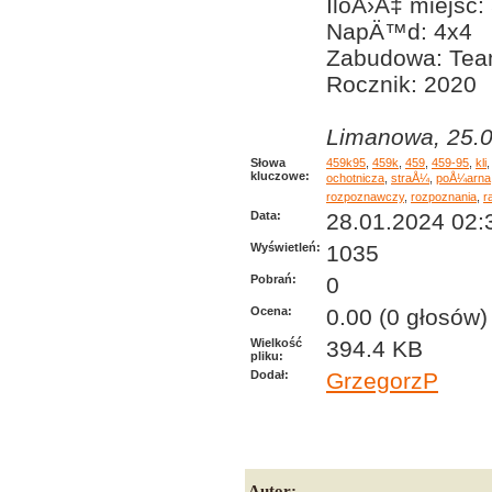
IloÅ›Ä‡ miejsc:
NapÄ™d: 4x4
Zabudowa: Tea
Rocznik: 2020
Limanowa, 25.0
Słowa
459k95
,
459k
,
459
,
459-95
,
kli
kluczowe:
ochotnicza
,
straÅ¼
,
poÅ¼arna
rozpoznawczy
,
rozpoznania
,
r
Data:
28.01.2024 02:
Wyświetleń:
1035
Pobrań:
0
Ocena:
0.00 (0 głosów)
Wielkość
394.4 KB
pliku:
Dodał:
GrzegorzP
Autor: