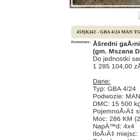
459[K]42 - GBA 4/24 MAN TG
Komentarz:
Åšredni gaÅ›
(gm. Mszana Do
Do jednostki s
1 285 104,00 zÅ
Dane:
Typ: GBA 4/24
Podwozie: MAN
DMC: 15 500 k
PojemnoÅ›Ä‡ sk
Moc: 286 KM (
NapÄ™d: 4x4
IloÅ›Ä‡ miejsc: