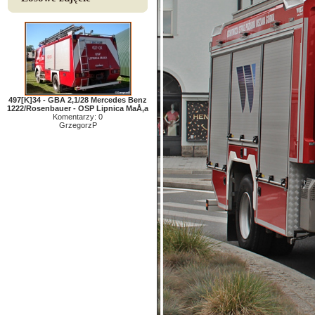
497[K]34 - GBA 2,1/28 Mercedes Benz
1222/Rosenbauer - OSP Lipnica MaÅ‚a
Komentarzy: 0
GrzegorzP