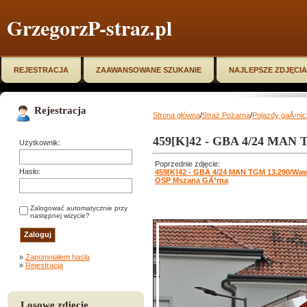
GrzegorzP-straz.pl
REJESTRACJA
ZAAWANSOWANE SZUKANIE
NAJLEPSZE ZDJĘCIA
Rejestracja
Strona główna
/
Straż Pożarna
/
Pojazdy gaÅ›ni
459[K]42 - GBA 4/24 MAN 
Użytkownik:
Poprzednie zdjęcie:
Hasło:
459[K]42 - GBA 4/24 MAN TGM 13.290/Waw
OSP Mszana GÃ³rna
Zalogować automatycznie przy
następnej wizycie?
»
Zapomniałem hasła
»
Rejestracja
Losowe zdjęcie