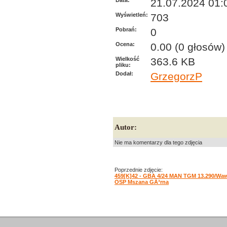
Data:
21.07.2024 01:
Wyświetleń:
703
Pobrań:
0
Ocena:
0.00 (0 głosów)
Wielkość
363.6 KB
pliku:
Dodał:
GrzegorzP
Autor:
Nie ma komentarzy dla tego zdjęcia
Poprzednie zdjęcie:
459[K]42 - GBA 4/24 MAN TGM 13.290/Waw
OSP Mszana GÃ³rna