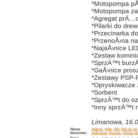
*Motopompa pÅ
*Motopompa za
*Agregat prÄ…
*Pilarki do dre
*Przecinarka do 
*PrzenoÅ›na na
*NajaÅ›nice LE
*Zestaw komini
*SprzÄ™t bur
*GaÅ›nice pro
*Zestawy PSP-
*Opryskiwacze 
*Sorbent
*SprzÄ™t do oz
*Inny sprzÄ™t 
Limanowa, 16.0
Słowa
459k42
,
459k
,
459
,
459-42
,
kli
kluczowe:
poÅ¼arna
,
mszana
,
gÃ³rna
,
do