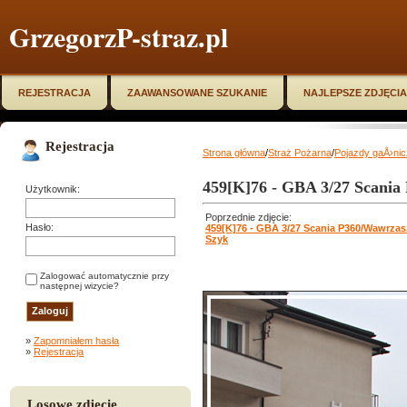
GrzegorzP-straz.pl
REJESTRACJA
ZAAWANSOWANE SZUKANIE
NAJLEPSZE ZDJĘCIA
Rejestracja
Strona główna
/
Straż Pożarna
/
Pojazdy gaÅ›ni
459[K]76 - GBA 3/27 Scania
Użytkownik:
Poprzednie zdjęcie:
Hasło:
459[K]76 - GBA 3/27 Scania P360/Wawrzas
Szyk
Zalogować automatycznie przy
następnej wizycie?
»
Zapomniałem hasła
»
Rejestracja
Losowe zdjęcie