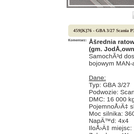
459[K]76 - GBA 3/27 Scania 
Komentarz:
Åšrednia rato
(gm. JodÅ‚owni
SamochÃ³d dost
bojowym MAN-a 
Dane:
Typ: GBA 3/27
Podwozie: Sca
DMC: 16 000 k
PojemnoÅ›Ä‡ sk
Moc silnika: 3
NapÄ™d: 4x4
IloÅ›Ä‡ miejsc: