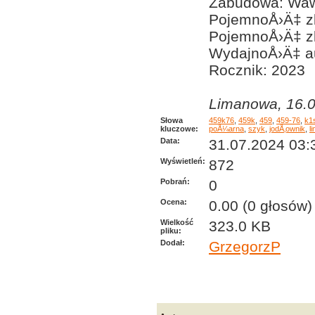
Zabudowa: Waw
PojemnoÅ›Ä‡ zb
PojemnoÅ›Ä‡ zb
WydajnoÅ›Ä‡ a
Rocznik: 2023
Limanowa, 16.0
Słowa
459k76
,
459k
,
459
,
459-76
,
k1
kluczowe:
poÅ¼arna
,
szyk
,
jodÅ‚ownik
,
l
Data:
31.07.2024 03:
Wyświetleń:
872
Pobrań:
0
Ocena:
0.00 (0 głosów)
Wielkość
323.0 KB
pliku:
Dodał:
GrzegorzP