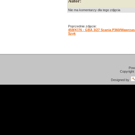
Autor:
Nie ma komentarzy dla tego zdjęcia
Poprzednie zdjęcie:
459[K]76 - GBA 3/27 Scania P360/Wawrzas
Szyk
Pow
Copyright
Designed by