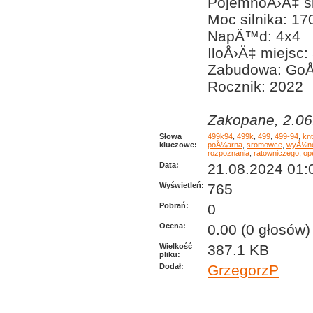
PojemnoÅ›Ä‡ sk
Moc silnika: 1
NapÄ™d: 4x4
IloÅ›Ä‡ miejsc:
Zabudowa: GoÅ
Rocznik: 2022
Zakopane, 2.06
Słowa
499k94
,
499k
,
499
,
499-94
,
knt
kluczowe:
poÅ¼arna
,
sromowce
,
wyÅ¼n
rozpoznania
,
ratowniczego
,
op
Data:
21.08.2024 01:
Wyświetleń:
765
Pobrań:
0
Ocena:
0.00 (0 głosów)
Wielkość
387.1 KB
pliku:
Dodał:
GrzegorzP