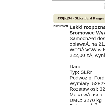
499[K]94 - SLRr Ford Rang
Komentarz:
Lekki rozpozn
Sromowce WyÅ¼
SamochÃ³d dost
opiewaÅ‚ na 212
WFOÅšiGW w Kr
222,00 zÅ‚ wyni
Dane:
Typ: SLRr
Podwozie: Ford
Wymiary: 528
Rozstaw osi: 
Masa wÅ‚asna:
DMC: 3270 kg