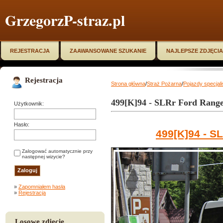
GrzegorzP-straz.pl
REJESTRACJA
ZAAWANSOWANE SZUKANIE
NAJLEPSZE ZDJĘCIA
Rejestracja
Strona główna
/
Straż Pożarna
/
Pojazdy specjal
499[K]94 - SLRr Ford Ran
Użytkownik:
Hasło:
499[K]94 - 
Zalogować automatycznie przy
następnej wizycie?
»
Zapomniałem hasła
»
Rejestracja
Losowe zdjęcie