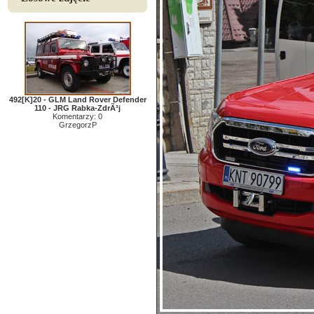
492[K]20 - GLM Land Rover Defender
110 - JRG Rabka-ZdrÃ³j
Komentarzy: 0
GrzegorzP