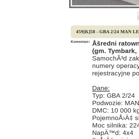
459[K]58 - GBA 2/24 MAN LE
Komentarz:
Åšredni rato
(gm. Tymbark, 
SamochÃ³d zaku
numery operacy
rejestracyjne p
Dane:
Typ: GBA 2/24
Podwozie: MAN
DMC: 10 000 k
PojemnoÅ›Ä‡ sk
Moc silnika: 2
NapÄ™d: 4x4