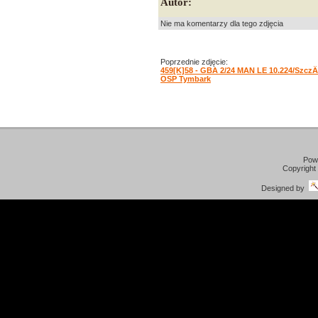
Autor:
Nie ma komentarzy dla tego zdjęcia
Poprzednie zdjęcie:
459[K]58 - GBA 2/24 MAN LE 10.224/Szcz
OSP Tymbark
Pow
Copyright
Designed by