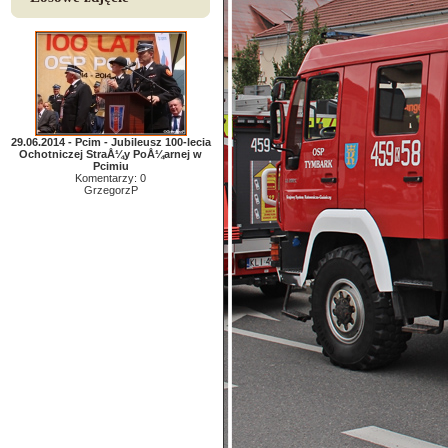
29.06.2014 - Pcim - Jubileusz 100-lecia
Ochotniczej StraÅ¼y PoÅ¼arnej w
Pcimiu
Komentarzy: 0
GrzegorzP