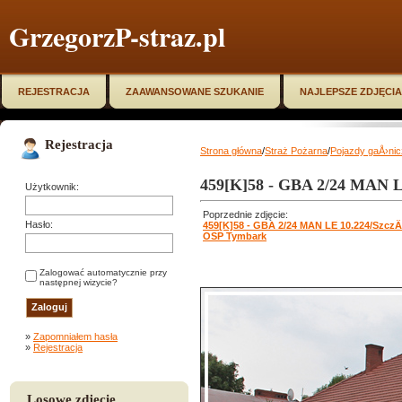
GrzegorzP-straz.pl
REJESTRACJA
ZAAWANSOWANE SZUKANIE
NAJLEPSZE ZDJĘCIA
Rejestracja
Strona główna
/
Straż Pożarna
/
Pojazdy gaÅ›ni
459[K]58 - GBA 2/24 MAN 
Użytkownik:
Poprzednie zdjęcie:
Hasło:
459[K]58 - GBA 2/24 MAN LE 10.224/Szcz
OSP Tymbark
Zalogować automatycznie przy
następnej wizycie?
»
Zapomniałem hasła
»
Rejestracja
Losowe zdjęcie