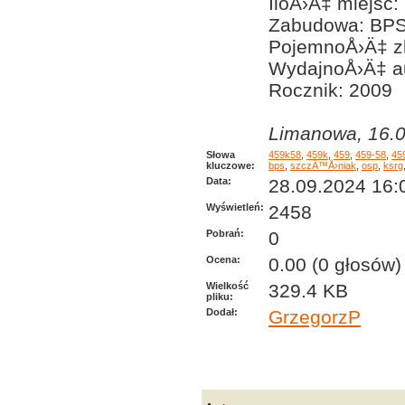
IloÅ›Ä‡ miejsc:
Zabudowa: BP
PojemnoÅ›Ä‡ zb
WydajnoÅ›Ä‡ a
Rocznik: 2009
Limanowa, 16.0
Słowa
459k58
,
459k
,
459
,
459-58
,
45
kluczowe:
bps
,
szczÄ™Å›niak
,
osp
,
ksrg
Data:
28.09.2024 16:
Wyświetleń:
2458
Pobrań:
0
Ocena:
0.00 (0 głosów)
Wielkość
329.4 KB
pliku:
Dodał:
GrzegorzP