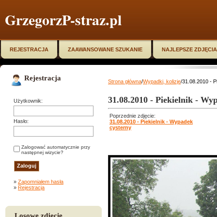
GrzegorzP-straz.pl
REJESTRACJA
ZAAWANSOWANE SZUKANIE
NAJLEPSZE ZDJĘCIA
Rejestracja
Strona główna
/
Wypadki, kolizje
/31.08.2010 - P
31.08.2010 - Piekielnik - Wy
Użytkownik:
Poprzednie zdjęcie:
Hasło:
31.08.2010 - Piekielnik - Wypadek
cysterny
Zalogować automatycznie przy
następnej wizycie?
»
Zapomniałem hasła
»
Rejestracja
Losowe zdjęcie