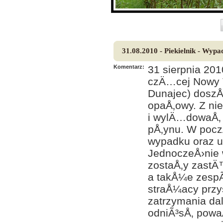
31.08.2010 - Piekielnik - Wypa
Komentarz:
31 sierpnia 20
czÄ…cej Nowy T
Dunajec) doszÅ
opaÅ‚owy. Z ni
i wylÄ…dowaÅ‚ 
pÅ‚ynu. W poczÄ
wypadku oraz u
JednoczeÅ›nie 
zostaÅ‚y zastÄ
a takÅ¼e zespÃ
straÅ¼acy przys
zatrzymania dal
odniÃ³sÅ‚ powa