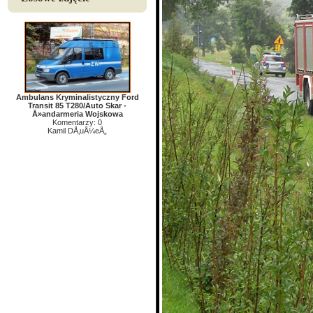
Ambulans Kryminalistyczny Ford
Transit 85 T280/Auto Skar -
Å»andarmeria Wojskowa
Komentarzy: 0
Kamil DÅ‚uÅ¼eÅ„