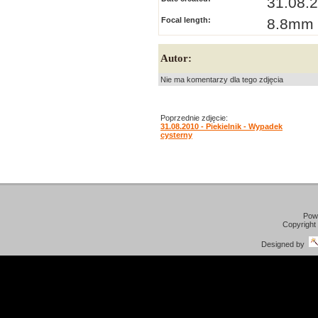
31.08.
Focal length:
8.8mm
Autor:
Nie ma komentarzy dla tego zdjęcia
Poprzednie zdjęcie:
31.08.2010 - Piekielnik - Wypadek
cysterny
Pow
Copyright
Designed by