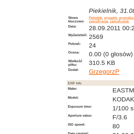
Piekielnik, 31.0
Słowa
Piekielnik
,
wypadek
,
wywrotka
kluczowe:
zagroÅ¼enia
,
zagroÅ¼enie
Data:
28.09.2011 00:
Wyświetleń:
2569
Pobrań:
24
Ocena:
0.00 (0 głosów)
Wielkość
310.5 KB
pliku:
Dodał:
GrzegorzP
EXIF Info
Make:
EASTM
Model:
KODAK 
Exposure time:
1/100 s
Aperture value:
F/3.6
ISO speed:
80
Date created: