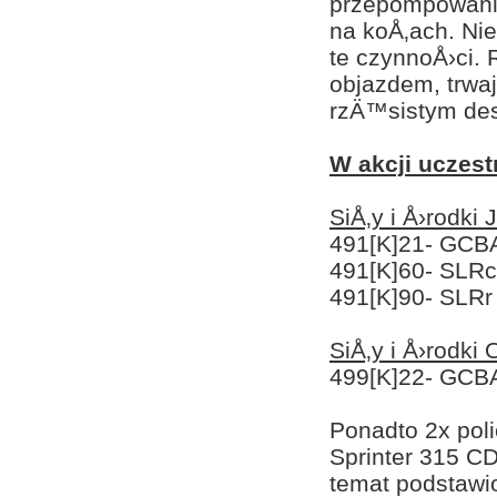
przepompowania
na koÅ‚ach. Nie
te czynnoÅ›ci.
objazdem, trwa
rzÄ™sistym de
W akcji uczest
SiÅ‚y i Å›rodki
491[K]21- GCB
491[K]60- SLRc
491[K]90- SLRr
SiÅ‚y i Å›rodki
499[K]22- GCBA
Ponadto 2x pol
Sprinter 315 C
temat podstawi