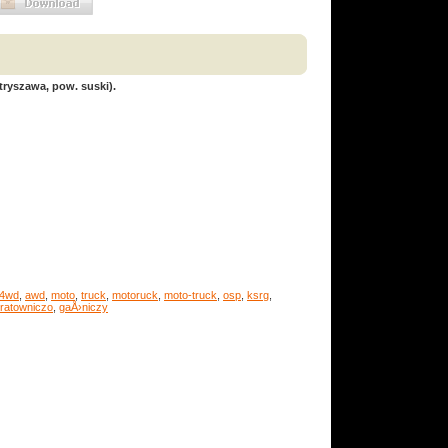
ryszawa, pow. suski).
4wd
,
awd
,
moto
,
truck
,
motoruck
,
moto-truck
,
osp
,
ksrg
,
ratowniczo
,
gaÅ›niczy