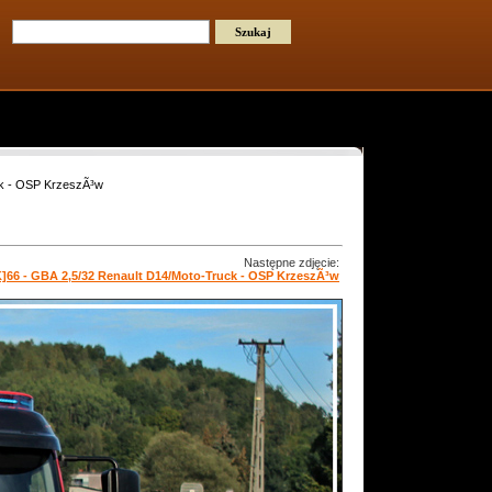
ck - OSP KrzeszÃ³w
Następne zdjęcie:
K]66 - GBA 2,5/32 Renault D14/Moto-Truck - OSP KrzeszÃ³w