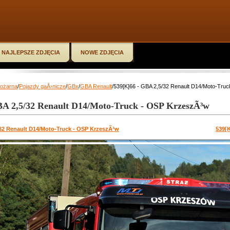
NAJLEPSZE ZDJĘCIA
NOWE ZDJĘCIA
Pożarna
/
Pojazdy gaÅ›nicze
/
GBx
/
GBA Renault
/539[K]66 - GBA 2,5/32 Renault D14/Moto-Tru
BA 2,5/32 Renault D14/Moto-Truck - OSP KrzeszÃ³w
/32 Renault D14/Moto-Truck - OSP KrzeszÃ³w
539[