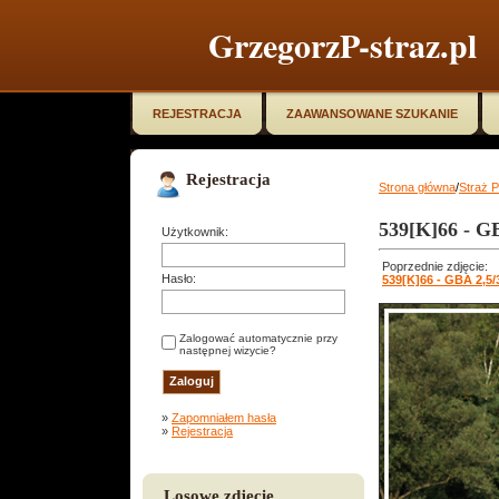
GrzegorzP-straz.pl
REJESTRACJA
ZAAWANSOWANE SZUKANIE
Rejestracja
Strona główna
/
Straż 
539[K]66 - G
Użytkownik:
Poprzednie zdjęcie:
Hasło:
539[K]66 - GBA 2,5
Zalogować automatycznie przy
następnej wizycie?
»
Zapomniałem hasła
»
Rejestracja
Losowe zdjęcie