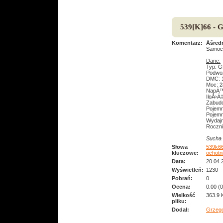
539[K]66 - 
Komentarz:
Åšred
Samoch
Dane:
Typ: G
Podwoz
DMC: 1
Moc: 2
NapÄ™
IloÅ›Ä
Zabudo
Pojemn
Pojemn
Wydajn
Roczni
Sucha 
Słowa
539k6
kluczowe:
ochotn
Data:
20.04.
Wyświetleń:
1230
Pobrań:
0
Ocena:
0.00 (
Wielkość
363.9 
pliku:
Dodał:
Grzeg