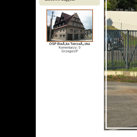
OSP BiaÅ‚ka TatrzaÅ„ska
Komentarzy: 0
GrzegorzP