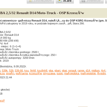
GBA 2,5/32 Renault D14/Moto-Truck - OSP KrzeszÃ³w
ni ratowniczo- gaÅ›niczy Renault D14, naleÅ¼Ä…cy do OSP KSRG KrzeszÃ³w (gm. St
Ã³d zakupiony w 2019 roku, w podziale bojowym zastÄ…piÅ‚ Stara 266.
BA 2,5/32
ie: Renault D14
4 000 kg
80 KM (206 kW)
d: 4x4
‡ miejsc: 6 (1+1+4)
wa: Moto Truck
oÅ›Ä‡ zbiornika wodnego: 2500 l
oÅ›Ä‡ zbiornika Å›rodka pianotwÃ³rczego: 250 l
oÅ›Ä‡ autopompy: 3200 l/min
k: 2019
Beskidzka, 9.09.2022r.
6
,
539k
,
539
,
539-66
,
ksu
,
9nh8
,
ksu9nh8
,
gba
,
gbart
,
gbat
,
renault
,
range
,
d14
,
midlum
,
4x4
,
icza
,
straÅ¼
,
poÅ¼arna
,
krzeszÃ³w
,
stryszawa
,
suski
,
maÅ‚opolska
,
maÅ‚opolskie
,
Å›redni
,
2023 21:44
0 głosów)
KB
orzP