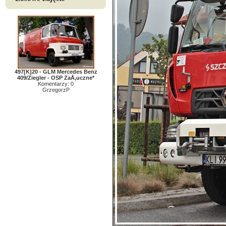
497[K]20 - GLM Mercedes Benz
409/Ziegler - OSP ZaÅ‚uczne*
Komentarzy: 0
GrzegorzP