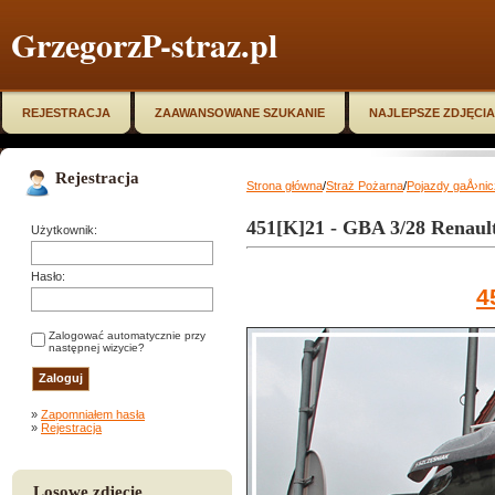
GrzegorzP-straz.pl
REJESTRACJA
ZAAWANSOWANE SZUKANIE
NAJLEPSZE ZDJĘCIA
Rejestracja
Strona główna
/
Straż Pożarna
/
Pojazdy gaÅ›ni
451[K]21 - GBA 3/28 Renau
Użytkownik:
Hasło:
4
Zalogować automatycznie przy
następnej wizycie?
»
Zapomniałem hasła
»
Rejestracja
Losowe zdjęcie