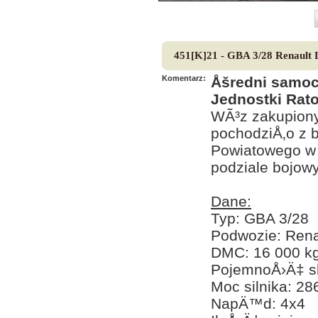
451[K]21 - GBA 3/28 Renaul
Komentarz:
Åšredni samoc
Jednostki Rat
WÃ³z zakupiony
pochodziÅ‚o z 
Powiatowego w 
podziale bojo
Dane:
Typ: GBA 3/28
Podwozie: Ren
DMC: 16 000 k
PojemnoÅ›Ä‡ sk
Moc silnika: 2
NapÄ™d: 4x4