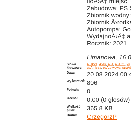
IloÅ›Ä‡ miejsc:
Zabudowa: PS 
Zbiornik wodny:
Zbiornik Å›rodk
Autopompa: Go
WydajnoÅ›Ä‡ aut
Rocznik: 2021
Limanowa, 16.0
Słowa
451k21
,
451k
,
451
,
451-21
,
kli
kluczowe:
gaÅ›nicza
,
paÅ„stwowa
,
straÅ
Data:
20.08.2024 00:
Wyświetleń:
806
Pobrań:
0
Ocena:
0.00 (0 głosów)
Wielkość
365.8 KB
pliku:
Dodał:
GrzegorzP